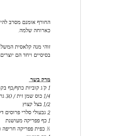
החורף אומנם מסרב להיכ
כארוחה שלמה. 
זוהי מנה קלאסית המשלב
בסיסיים ויחד הם יוצרי
מרק בשר 
1 ק"ג קוביות כתף/כף בקר 
1/4 כוס שמן זית / 30 גרם שומן אווז / שומן בקר לטיגון
1/2 בצל קצוץ
2 גבעולי סלרי פרוסים דק (עד ½ סמ) 
1 כף פפריקה מעושנת
½ כפית פפריקה חריפה ומ