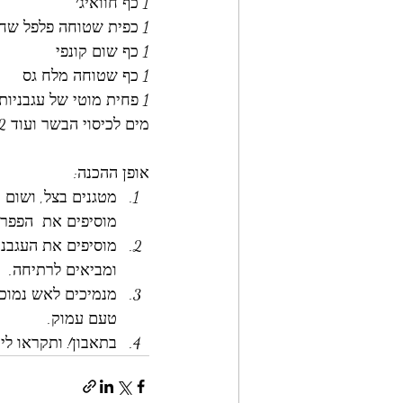
1 כף חוואיג׳
1 כפית שטוחה פלפל שחור טחון גס
1 כף שום קונפי
1 כף שטוחה מלח גס
1 פחית מוטי של עגבניות מרוסקות / 2 כפות רסק מוטי
מים לכיסוי הבשר ועוד 2 סמ מעל (אפשר לשלב ציר בקר כחלק מהנוזלים)
אופן ההכנה:
מטגנים בצל, ושום 
מוסיפים את  הפפרי
מוסיפים את העגבני
ומביאים לרתיחה. 
מנמיכים לאש נמוכ
טעם עמוק. 
בתאבון! ותקראו לי