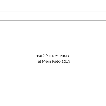
אוסובוקו בקר ובצלים ממולאים
בריסק
צלויים
כל הזכויות שמורות לטל מאירי
Tal Meiri Keto 2019