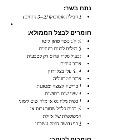
נתח בשר:
1 חבילת אוסובוקו (2–3 נתחים)
חומרים לבצל הממולא:
½ ק"ג בשר טחון קיטו
3 בצלים לבנים בינוניים
גבעול סלרי, פרוס דק לטבעות
צרור עירית
4–5 עלי בצל ירוק
צרור פטרוזיליה
1 כרישה קצוצה ומטוגנת
4 שיני ש
ום כתושות
1 כפית מלח גס או מלח שום לימוני
½ כפית פלפל שחור גרוס או 
המפולפלת של איילת
1 כף גדושה סומק עשבוני
חומרים לרוטב: