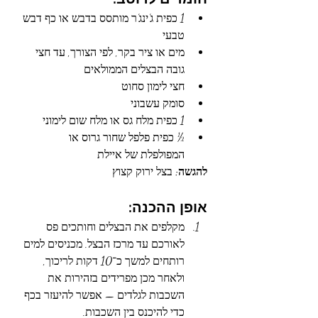
1 כפית ג’ינג’ר מותסס בדבש או כף דבש 
טבעי
מים או ציר בקר, לפי הצורך, עד חצי 
גובה הבצלים הממולאים
חצי לימון סחוט
סומק עשבוני
1 כפית מלח גס או מלח שום לימוני
½ כפית פלפל שחור גרוס או 
המפולפלת של איילת
להגשה:
 בצל ירוק קצוץ
אופן ההכנה:
מקלפים את הבצלים וחותכים פס 
לאורכם עד מרכז הבצל. מכניסים למים 
רותחים למשך כ־10 דקות לריכוך, 
ולאחר מכן מפרידים בזהירות את 
השכבות לגלדים — אפשר להיעזר בכף 
כדי להיכנס בין השכבות.