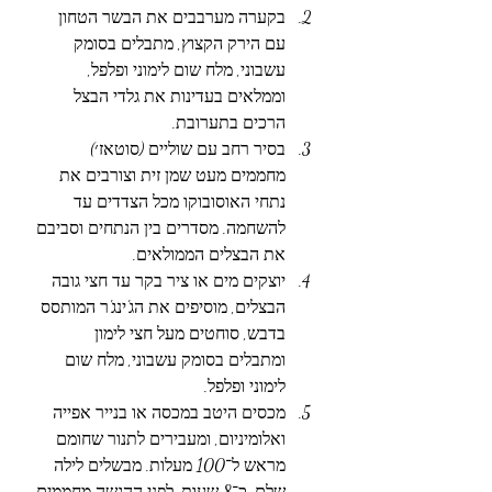
בקערה מערבבים את הבשר הטחון 
עם הירק הקצוץ, מתבלים בסומק 
עשבוני, מלח שום לימוני ופלפל, 
וממלאים בעדינות את גלדי הבצל 
הרכים בתערובת.
בסיר רחב עם שוליים (סוטאז׳) 
מחממים מעט שמן זית וצורבים את 
נתחי האוסובוקו מכל הצדדים עד 
להשחמה. מסדרים בין הנתחים וסביבם 
את הבצלים הממולאים.
יוצקים מים או ציר בקר עד חצי גובה 
הבצלים, מוסיפים את הג'ינג'ר המותסס 
בדבש, סוחטים מעל חצי לימון 
ומתבלים בסומ
ק עשבוני, מלח שום 
לימוני ופלפל.
מכסים היטב במכסה או בנייר אפייה 
ואלומיניום, ומעבירים לתנור שחומם 
מראש ל־100 מעלות. מבשלים לילה 
שלם, כ־8 שעות. לפני ההגשה מחממים 