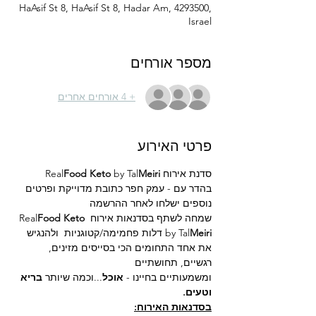
HaAsif St 8, HaAsif St 8, Hadar Am, 4293500,
Israel
מספר אורחים
+ 4 אורחים אחרים
פרטי האירוע
סדנת אירוח Real
Meiri
by Tal
Food Keto 
בהדר עם - עמק חפר כתובת מדוייקת ופרטים 
נוספים ישלחו לאחר ההרשמה
שמחה לשתף בסדנאות אירוח Real
Food Keto 
Meiri 
by Tal
דלות פחמימה/קטוגניות  ולהנגיש 
את אחד התחומים הכי בסייסים מזינים, 
רגשיים, תחושתיים 
ומשמעותיים בחיינו - 
אוכל
...וכמה שיותר 
בריא 
וטעים.
בסדנאות האירוח: