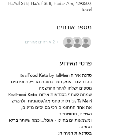
HaAsif St 8, HaAsif St 8, Hadar Am, 4293500,
Israel
מספר אורחים
+ 2 אורחים אחרים
פרטי האירוע
סדנת אירוח Real
Meiri
by Tal
Food Keto 
בהדר עם - עמק חפר כתובת מדוייקת ופרטים 
נוספים ישלחו לאחר ההרשמה
שמחה לשתף בסנדאות אירוח Real
Food Keto 
Meiri 
by Tal
דלות פחמימה/קטוגניות  ולהנגיש 
את אחד התחומים הכי בסייסים מזינים, 
רגשיים, תחושתיים 
ומשמעותיים בחיינו - 
אוכל
...וכמה שיותר 
בריא 
וטעים.
בסדנאות האירוח: