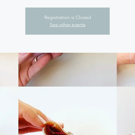
Registration is Closed
See other events