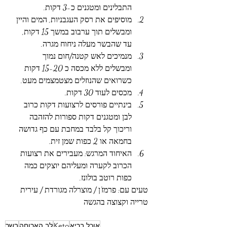
התבלינים ומטגנים כ-3 דקות. 
מוסיפים את רסק העגבניות, המים והיין 
ומבשלים תוך ערבוב במשך 15 דקות, 
עד שהבשר מעלה ניחוח מגרה.
מנמיכים לאש קטנה/חום נמוך 
ומבשלים ללא מכסה כ 15-20 דקות 
כשרואים שהנוזלים מצטמצמים מעט. 
מכסים לעוד 30 דקות. 
בינתיים פורסים לרצועות דקות כרוב 
לבן ומטגנים דקות ספורות להזהבה 
וריכוך קל בלבד במחבת עם כף גדושה 
בחמאה או 2 כפות שמן זית. 
האיחוד המרגש: מעבירים את רצועות 
הכרוב לקערה ומעליהם יוצקים כמה 
כפות רוטב בולונז.
טעים עם: פרמז'ן / מוצרלה מגורדת / עירית 
טרייה וקצוצה בהגשה 
אוכל בריא
Keto
לב הארוחה
בשר