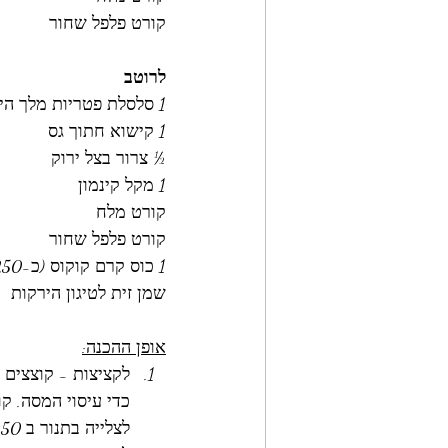
קורט פלפל שחור
לרוטב
1 סלסלת פטריות מלך היער כרמלים 
1 קישוא חתוך גס 
½ צרור בצל ירוק 
1 מקל קינמון 
קורט מלח
קורט פלפל שחור
1 כוס קרם קוקוס (כ-250 מל')
שמן זית לטיגון הירקות 
אופן ההכנה:
לקציצות - קוצצים 
כדי עיסוי המסה. קו