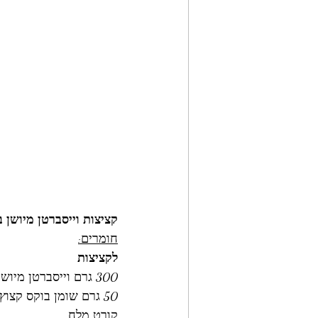
קציצות וייסברטן מיושן 
חומרים:
לקציצות
300 גרם וייסברטן מיושן קצוץ דק או טחון גס
50 גרם שומן בוקס קצוץ ממרעה גולן (או 15% שומן ממשקל הבשר) 
קורט מלח