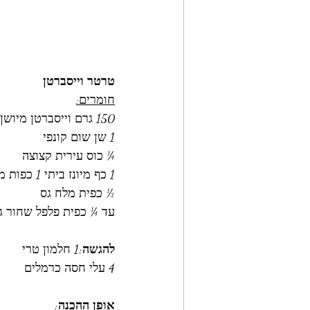
טרטר וייסברטן
חומרים:
150 גרם וייסברטן מיושן של מרעה גולן 
1 שן שום קונפי 
¼ כוס עירית קצוצה 
1 כף מיונז ביתי 1 כפות מיץ מלימון טרי - ניתן למצוא מתכון 
½ כפית מלח גס
עד ¼ כפית פלפל שחור גר
להגשה:
1 חלמון טרי
4 עלי חסה כרמלים 
אופן ההכנה: